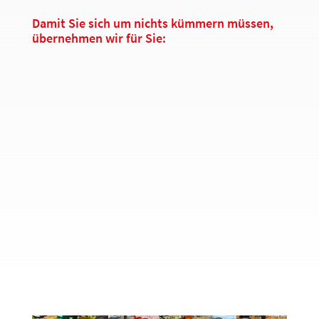
Damit Sie sich um nichts kümmern müssen,
übernehmen wir für Sie:
Lieferung und Aufbau des Buffets
Bereitstellung von Geschirr und
Besteck
auf Wunsch
Service-Personal für Betreuung und
Nachschub
bei größeren Events
Abbau und Reinigung
Sie feiern, wir kümmern uns um den Rest